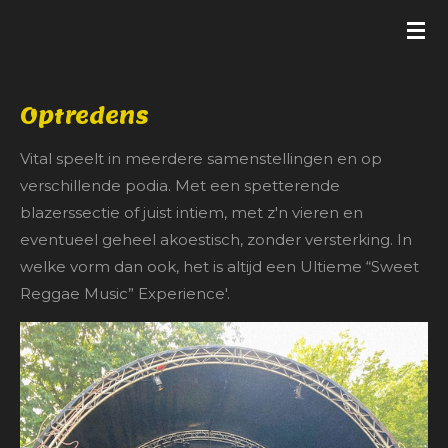
Ga
direct
naar
de
Optredens
hoofdinhoud
Vital speelt in meerdere samenstellingen en op
verschillende podia. Met een spetterende
blazerssectie of juist intiem, met z'n vieren en
eventueel geheel akoestisch, zonder versterking. In
welke vorm dan ook, het is altijd een Ultieme “Sweet
Reggae Music” Experience'.